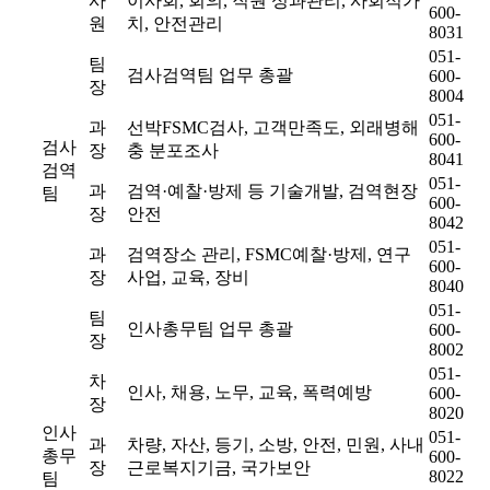
사
이사회, 회의, 직원 성과관리, 사회적가
600-
원
치, 안전관리
8031
051-
팀
검사검역팀 업무 총괄
600-
장
8004
051-
과
선박FSMC검사, 고객만족도, 외래병해
600-
검사
장
충 분포조사
8041
검역
051-
과
검역·예찰·방제 등 기술개발, 검역현장
팀
600-
장
안전
8042
051-
과
검역장소 관리, FSMC예찰·방제, 연구
600-
장
사업, 교육, 장비
8040
051-
팀
인사총무팀 업무 총괄
600-
장
8002
051-
차
인사, 채용, 노무, 교육, 폭력예방
600-
장
8020
인사
051-
과
차량, 자산, 등기, 소방, 안전, 민원, 사내
총무
600-
장
근로복지기금, 국가보안
8022
팀