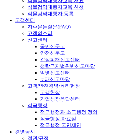
식물검역대행자교육 개요
식물검역대행자교육 신청
식물검역대행자 등록
고객센터
자주묻는질문(FAQ)
고객의소리
신고센터
국민신문고
안전신문고
갑질피해신고센터
청탁금지법위반신고마당
익명신고센터
부패신고마당
고객/안전경영/윤리헌장
고객헌장
기업성장응답센터
적극행정
적극행정과 소극행정 정의
적극행정 자료실
적극행정 국민제안
경영공시
정관/규정