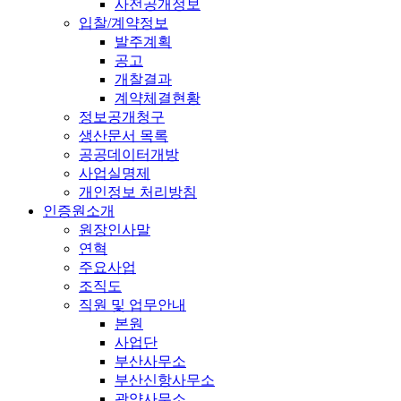
사전공개정보
입찰/계약정보
발주계획
공고
개찰결과
계약체결현황
정보공개청구
생산문서 목록
공공데이터개방
사업실명제
개인정보 처리방침
인증원소개
원장인사말
연혁
주요사업
조직도
직원 및 업무안내
본원
사업단
부산사무소
부산신항사무소
광양사무소