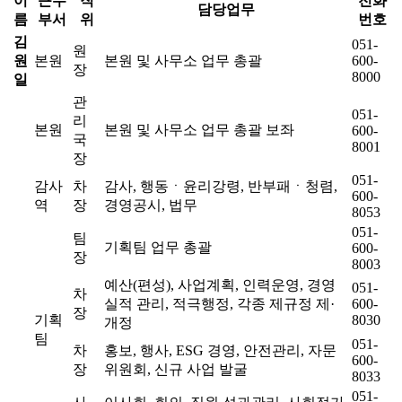
이
근무
직
전화
담당업무
름
부서
위
번호
김
051-
원
원
본원
본원 및 사무소 업무 총괄
600-
장
8000
일
관
051-
리
본원
본원 및 사무소 업무 총괄 보좌
600-
국
8001
장
051-
감사
차
감사, 행동ㆍ윤리강령, 반부패ㆍ청렴,
600-
역
장
경영공시, 법무
8053
051-
팀
기획팀 업무 총괄
600-
장
8003
예산(편성), 사업계획, 인력운영, 경영
051-
차
실적 관리, 적극행정, 각종 제규정 제·
600-
장
기획
8030
개정
팀
051-
차
홍보, 행사, ESG 경영, 안전관리, 자문
600-
장
위원회, 신규 사업 발굴
8033
051-