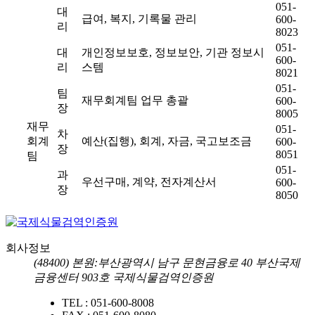
051-
대
급여, 복지, 기록물 관리
600-
리
8023
051-
대
개인정보보호, 정보보안, 기관 정보시
600-
리
스템
8021
051-
팀
재무회계팀 업무 총괄
600-
장
8005
재무
051-
차
회계
예산(집행), 회계, 자금, 국고보조금
600-
장
8051
팀
051-
과
우선구매, 계약, 전자계산서
600-
장
8050
회사정보
(48400) 본원:부산광역시 남구 문현금융로 40 부산국제
금융센터 903호 국제식물검역인증원
TEL :
051-600-8008