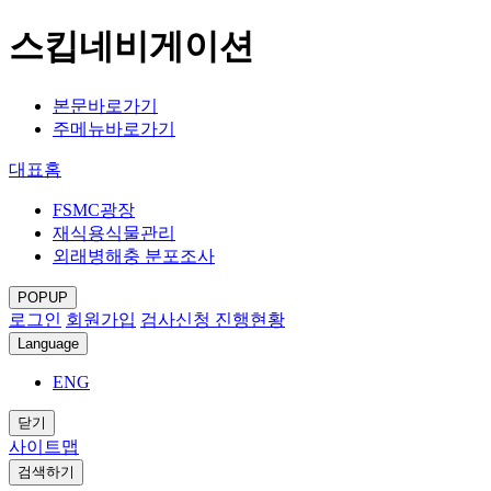
스킵네비게이션
본문바로가기
주메뉴바로가기
대표홈
FSMC광장
재식용식물관리
외래병해충 분포조사
POPUP
로그인
회원가입
검사신청 진행현황
Language
ENG
닫기
사이트맵
검색하기