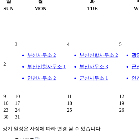
일
월
화
SUN
MON
TUE
W
3
4
5
부산사무소 2
부산신항사무소 2
광
2
부산신항사무소 1
부산사무소 3
군
인천사무소 2
군산사무소 1
인
9
10
11
12
16
17
18
19
23
24
25
26
30
31
상기 일정은 사정에 따라 변경 될 수 있습니다.