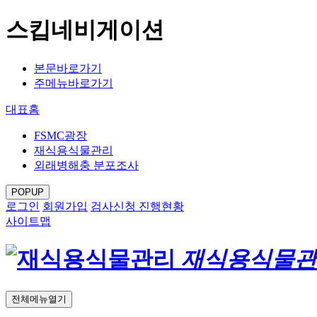
스킵네비게이션
본문바로가기
주메뉴바로가기
대표홈
FSMC광장
재식용식물관리
외래병해충 분포조사
POPUP
로그인
회원가입
검사신청 진행현황
사이트맵
재식용식물관
전체메뉴열기