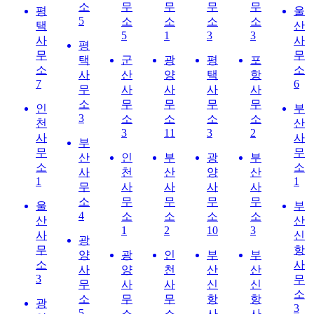
소
무
무
무
무
평
울
5
소
소
소
소
택
산
5
1
3
3
사
사
평
무
무
택
군
광
평
포
소
소
사
산
양
택
항
7
6
무
사
사
사
사
소
무
무
무
무
인
부
3
소
소
소
소
천
산
3
11
3
2
사
사
부
무
무
산
인
부
광
부
소
소
사
천
산
양
산
1
1
무
사
사
사
사
소
무
무
무
무
울
부
4
소
소
소
소
산
산
1
2
10
3
사
신
광
무
항
양
광
인
부
부
소
사
사
양
천
산
산
3
무
무
사
사
신
신
소
소
무
무
항
항
광
3
5
소
소
사
사