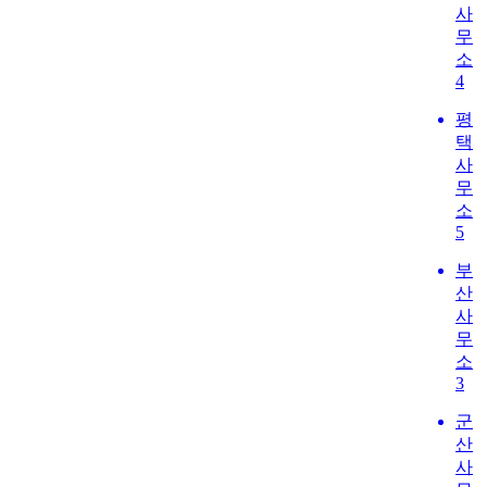
사
무
소
4
평
택
사
무
소
5
부
산
사
무
소
3
군
산
사