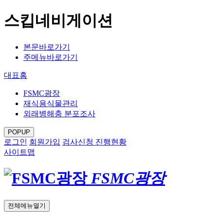
스킵네비게이션
본문바로가기
주메뉴바로가기
대표홈
FSMC광장
재식용식물관리
외래병해충 분포조사
POPUP
로그인
회원가입
검사신청 진행현황
사이트맵
FSMC광장
전체메뉴열기