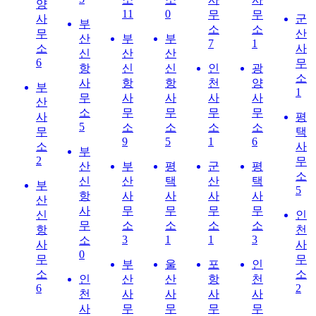
양
11
0
무
무
사
군
부
소
소
무
산
산
부
부
7
1
소
사
신
산
산
6
무
항
신
신
인
광
소
사
항
항
천
양
부
1
무
사
사
사
사
산
소
무
무
무
무
사
평
5
소
소
소
소
무
택
9
5
1
6
소
사
부
2
무
산
부
평
군
평
소
신
산
택
산
택
부
5
항
사
사
사
사
산
사
무
무
무
무
신
인
무
소
소
소
소
항
천
3
1
1
3
소
사
사
0
무
무
부
울
포
인
소
소
인
산
산
항
천
6
2
천
사
사
사
사
사
무
무
무
무