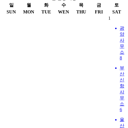
일
월
화
수
목
금
토
SUN
MON
TUE
WEN
THU
FRI
SAT
1
광
양
사
무
소
8
부
산
신
항
사
무
소
6
울
산