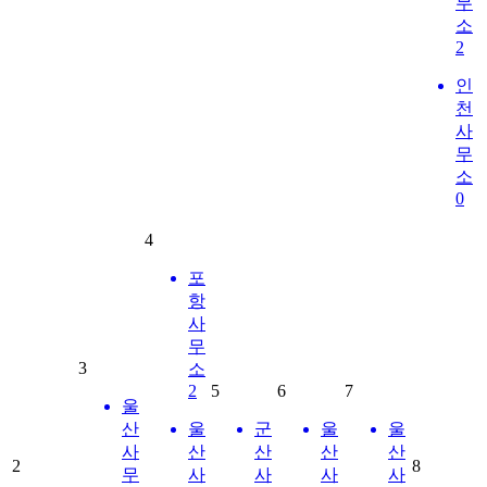
무
소
2
인
천
사
무
소
0
4
포
항
사
무
3
소
2
5
6
7
울
산
울
군
울
울
사
산
산
산
산
2
8
무
사
사
사
사