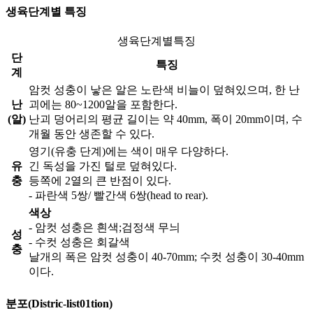
생육단계별 특징
생육단계별특징
단
특징
계
암컷 성충이 낳은 알은 노란색 비늘이 덮혀있으며, 한 난
난
괴에는 80~1200알을 포함한다.
(알)
난괴 덩어리의 평균 길이는 약 40mm, 폭이 20mm이며, 수
개월 동안 생존할 수 있다.
영기(유충 단계)에는 색이 매우 다양하다.
유
긴 독성을 가진 털로 덮혀있다.
충
등쪽에 2열의 큰 반점이 있다.
- 파란색 5쌍/ 빨간색 6쌍(head to rear).
색상
- 암컷 성충은 흰색;검정색 무늬
성
- 수컷 성충은 회갈색
충
날개의 폭은 암컷 성충이 40-70mm; 수컷 성충이 30-40mm
이다.
분포(Distric-list01tion)