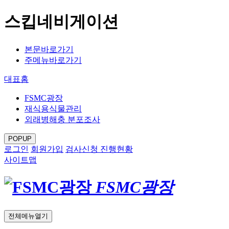
스킵네비게이션
본문바로가기
주메뉴바로가기
대표홈
FSMC광장
재식용식물관리
외래병해충 분포조사
POPUP
로그인
회원가입
검사신청 진행현황
사이트맵
FSMC광장
전체메뉴열기