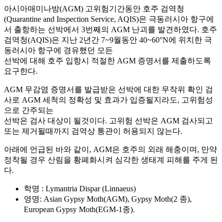
아시아매미나방(AGM) 고위험기간동안 호주 검역청
(Quarantine and Inspection Service, AQIS)은 극동러시아 항구에
서 출항하는 선박에서 3번째의 AGM 난괴를 발견하였다. 호주
검역청(AQIS)은 지난 2년간 7~9월동안 40~60°N에 위치한 극
동러시아 항구에 경유했던 모든
선박에 대해 호주 입항시 적절한 AGM 증명서를 제출하도록
요구한다.
AGM 무감염 증명서를 발급받은 선박에 대한 무작위 확인 검
사로 AGM 세척의 정확성 및 효과가 입증될지라도, 고위험성
으로 간주되는
선박은 검사 대상이 될것이다. 고위험 선박은 AGM 검사되고
또는 제거될때까지 검역상 통관이 허용되지 않는다.
아래에 언급된 바와 같이, AGM은 호주의 외래 해충이며, 만약
정착될 경우 산림을 황폐화시켜 심각한 생태계 피해를 주게 된
다.
학명 : Lymantria Dispar (Linnaeus)
영명: Asian Gypsy Moth(AGM), Gypsy Moth(2 종),
European Gypsy Moth(EGM-1종).